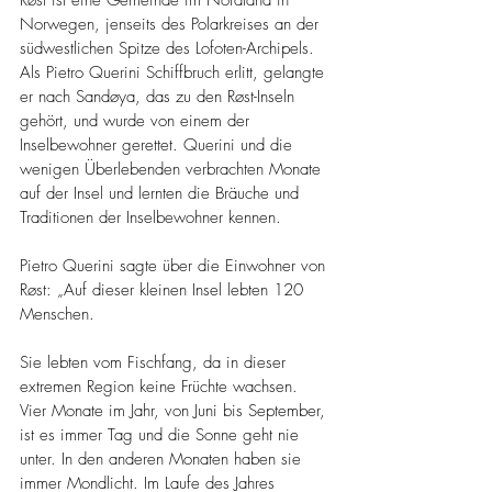
Røst ist eine Gemeinde im Nordland in 
Norwegen, jenseits des Polarkreises an der 
südwestlichen Spitze des Lofoten-Archipels. 
Als Pietro Querini Schiffbruch erlitt, gelangte 
er nach Sandøya, das zu den Røst-Inseln 
gehört, und wurde von einem der 
Inselbewohner gerettet. Querini und die 
wenigen Überlebenden verbrachten Monate 
auf der Insel und lernten die Bräuche und 
Traditionen der Inselbewohner kennen.
Pietro Querini sagte über die Einwohner von 
Røst: „Auf dieser kleinen Insel lebten 120 
Menschen.
Sie lebten vom Fischfang, da in dieser 
extremen Region keine Früchte wachsen. 
Vier Monate im Jahr, von Juni bis September, 
ist es immer Tag und die Sonne geht nie 
unter. In den anderen Monaten haben sie 
immer Mondlicht. Im Laufe des Jahres 