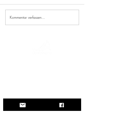
Kommentar verfassen...
Eine Reise durch Geschichte, Kulturen und
atemberaubende Landschaften. Via
Querinissima zeichnet die
außergewöhnliche Reise von Pietro
Querini im 15. Jahrhundert nach, die
Griechenland, Spanien, Portugal,
Norwegen, Schweden, England,
Deutschland, die Schweiz und Österreich
durchquerte.