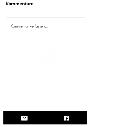
Kommentare
Kommentar verfassen...
Eine Reise durch Geschichte, Kulturen und
atemberaubende Landschaften. Via
Querinissima zeichnet die
außergewöhnliche Reise von Pietro
Querini im 15. Jahrhundert nach, die
Griechenland, Spanien, Portugal,
Norwegen, Schweden, England,
Deutschland, die Schweiz und Österreich
durchquerte.