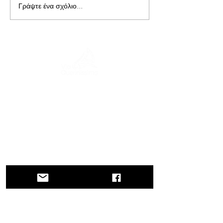
Γράψτε ένα σχόλιο...
Ένα ταξίδι στην ιστορία, τους
πολιτισμούς και τα μαγευτικά τοπία, το
Via Querinissima, ανατρέχει στο
εξαιρετικό ταξίδι του Pietro Querini τον
15ο αιώνα, διασχίζοντας την Ελλάδα,
την Ισπανία, την Πορτογαλία, τη
Νορβηγία, τη Σουηδία, την Αγγλία, τη
Γερμανία, την Ελβετία και την Αυστρία.
ΕΠΙΚΟΙΝΩΝΙΑ
Κεντρικά γραφεία
Περιφέρεια Βένετο