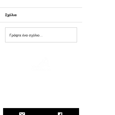
Σχόλια
Γράψτε ένα σχόλιο...
Ένα ταξίδι στην ιστορία, τους
πολιτισμούς και τα μαγευτικά τοπία, το
Via Querinissima, ανατρέχει στο
εξαιρετικό ταξίδι του Pietro Querini τον
15ο αιώνα, διασχίζοντας την Ελλάδα,
την Ισπανία, την Πορτογαλία, τη
Νορβηγία, τη Σουηδία, την Αγγλία, τη