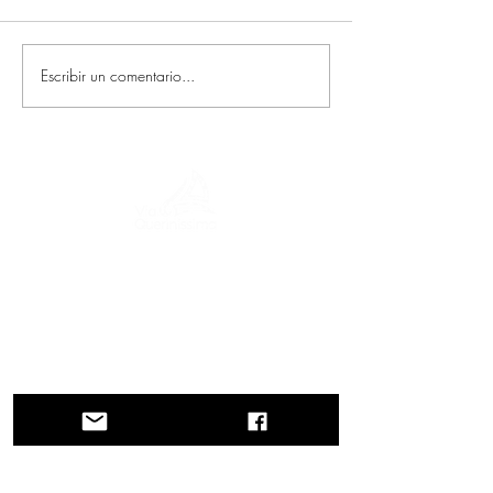
Escribir un comentario...
Un viaje a través de la historia, culturas y
paisajes impresionantes. Via
Querinissima narra el extraordinario viaje
del siglo XV de Pietro Querini, cruzando
Grecia, España, Portugal, Noruega,
Suecia, Inglaterra, Alemania, Suiza y
Austria.
CONTACTOS