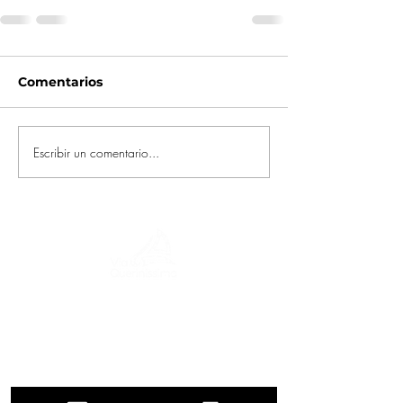
Comentarios
Escribir un comentario...
Un viaje a través de la historia, culturas y
paisajes impresionantes. Via
Querinissima narra el extraordinario viaje
del siglo XV de Pietro Querini, cruzando
Grecia, España, Portugal, Noruega,
Suecia, Inglaterra, Alemania, Suiza y