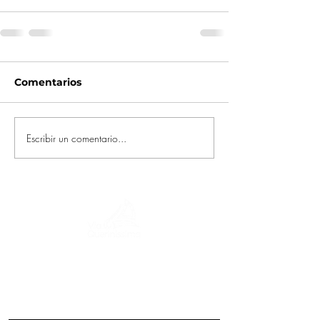
Comentarios
Escribir un comentario...
Un viaje a través de la historia, culturas y
paisajes impresionantes. Via
Querinissima narra el extraordinario viaje
del siglo XV de Pietro Querini, cruzando
Grecia, España, Portugal, Noruega,