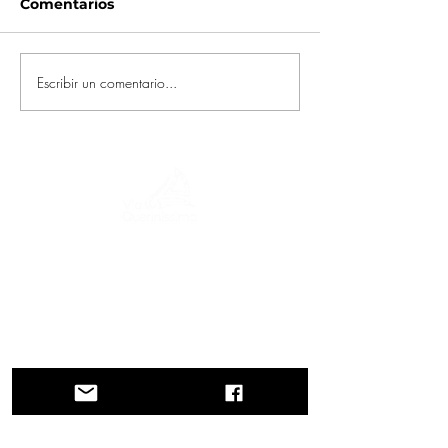
Comentarios
Escribir un comentario...
Un viaje a través de la historia, culturas y
paisajes impresionantes. Via
Querinissima narra el extraordinario viaje
del siglo XV de Pietro Querini, cruzando
Grecia, España, Portugal, Noruega,
Suecia, Inglaterra, Alemania, Suiza y
Austria.
CONTACTOS