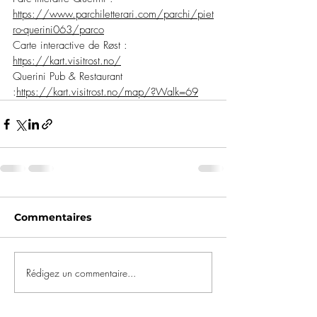
https://www.parchiletterari.com/parchi/piet
ro-querini063/parco
Carte interactive de Røst : 
https://kart.visitrost.no/
Querini Pub & Restaurant 
:
https://kart.visitrost.no/map/?Walk=69
Commentaires
Rédigez un commentaire...