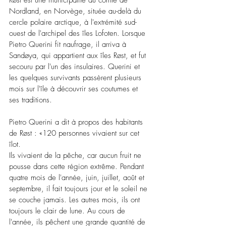
Røst est une municipalité du comté de 
Nordland, en Norvège, située au-delà du 
cercle polaire arctique, à l'extrémité sud-
ouest de l'archipel des îles Lofoten. Lorsque 
Pietro Querini fit naufrage, il arriva à 
Sandøya, qui appartient aux îles Røst, et fut 
secouru par l'un des insulaires. Querini et 
les quelques survivants passèrent plusieurs 
mois sur l'île à découvrir ses coutumes et 
ses traditions.
Pietro Querini a dit à propos des habitants 
de Røst : «120 personnes vivaient sur cet 
îlot.
Ils vivaient de la pêche, car aucun fruit ne 
pousse dans cette région extrême. Pendant 
quatre mois de l'année, juin, juillet, août et 
septembre, il fait toujours jour et le soleil ne 
se couche jamais. Les autres mois, ils ont 
toujours le clair de lune. Au cours de 
l'année, ils pêchent une grande quantité de 