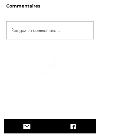
Commentaires
Rédigez un commentaire...
Un voyage à travers l'histoire, les cultures
et des paysages à couper le souffle Via
Querinissima retrace l'extraordinaire
voyage de Pietro Querini au XVe siècle,
traversant la Grèce, l'Espagne, le
Portugal, la Norvège, la Suède,
l'Angleterre, l'Allemagne, la Suisse et
l'Autriche.