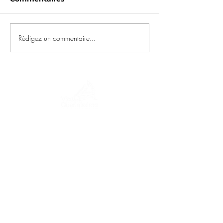
Rédigez un commentaire...
Un voyage à travers l'histoire, les cultures
et des paysages à couper le souffle Via
Querinissima retrace l'extraordinaire
voyage de Pietro Querini au XVe siècle,
traversant la Grèce, l'Espagne, le
Portugal, la Norvège, la Suède,
l'Angleterre, l'Allemagne, la Suisse et
l'Autriche.