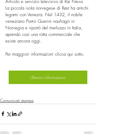
Articolo e servizio televisivo di Rai News
La piccola isola norvegese di Røst ha antichi 
legami con Venezia. Nel 1432, il nobile 
veneziano Pietro Querini naufragò in 
Norvegia e riportò del merluzzo in Italia, 
aprendo così una rotta commerciale che 
esiste ancora oggi.
Per maggiori informazioni clicca qui sotto.
Ulteriori informazioni
Comunicati stampa