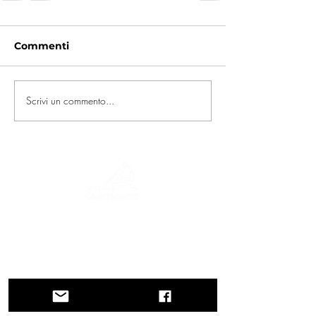
Commenti
Scrivi un commento...
Un viaggio tra storia, culture e paesaggi
mozzafiato La Via Querinissima ripercorre
lo straordinario viaggio quattrocentesco
di Pietro Querini, attraversando Grecia,
Spagna, Portogallo, Norvegia, Svezia,
Inghilterra, Germania, Svizzera e Austria.