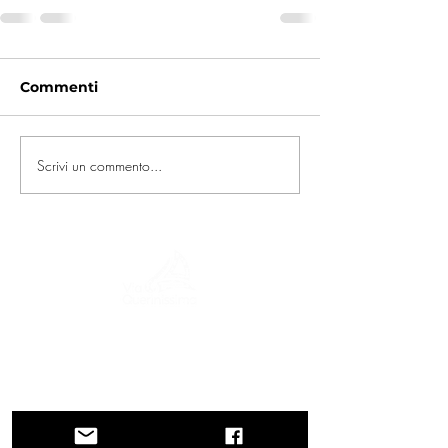
Commenti
Scrivi un commento...
Un viaggio tra storia, culture e paesaggi
mozzafiato La Via Querinissima ripercorre
lo straordinario viaggio quattrocentesco
di Pietro Querini, attraversando Grecia,
Spagna, Portogallo, Norvegia, Svezia,
Inghilterra, Germania, Svizzera e Austria.