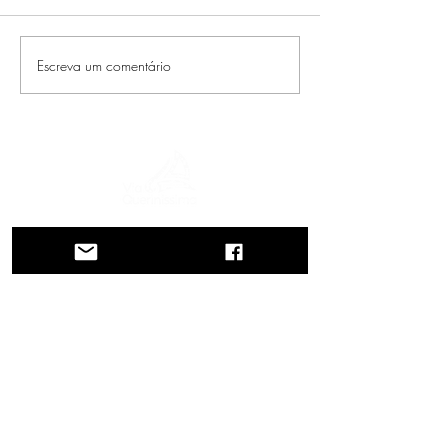
Escreva um comentário
Uma jornada pela história, culturas e
paisagens de tirar o fôlego. Via
Querinissima reconstitui a extraordinária
viagem de Pietro Querini no século XV,
atravessando Grécia, Espanha, Portugal,
Noruega, Suécia, Inglaterra, Alemanha,
Suíça e Áustria.
CONTATOS