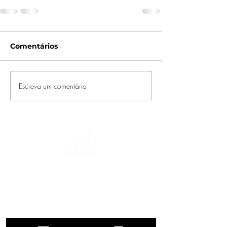
Comentários
Escreva um comentário
Uma jornada pela história, culturas e
paisagens de tirar o fôlego. Via
Querinissima reconstitui a extraordinária
viagem de Pietro Querini no século XV,
atravessando Grécia, Espanha, Portugal,
Noruega, Suécia, Inglaterra, Alemanha,