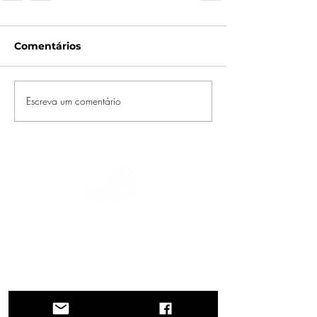
Comentários
Escreva um comentário
Uma jornada pela história, culturas e
paisagens de tirar o fôlego. Via
Querinissima reconstitui a extraordinária
viagem de Pietro Querini no século XV,
atravessando Grécia, Espanha, Portugal,
Noruega, Suécia, Inglaterra, Alemanha,
Suíça e Áustria.