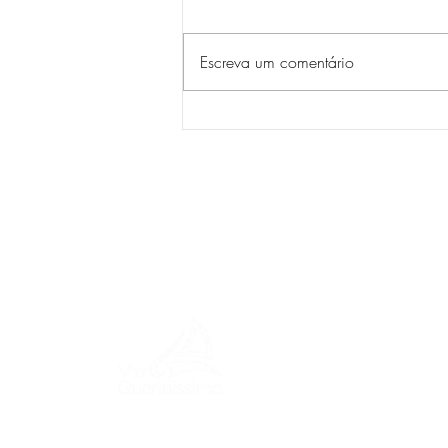
Escreva um comentário
MENU
ITINER
Uma jornada pela história, culturas