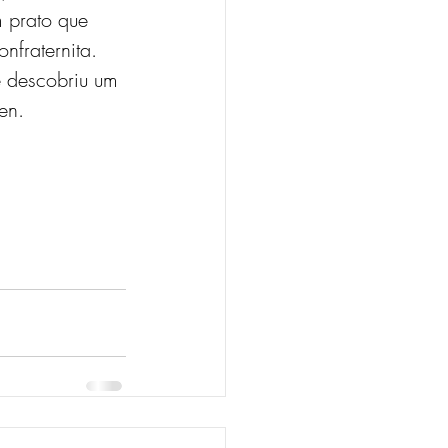
 prato que 
nfraternita.
e descobriu um 
en.