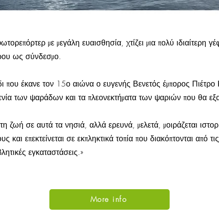
ωτορεπόρτερ με μεγάλη ευαισθησία, χτίζει μια πολύ ιδιαίτερη γ
ρου ως σύνδεσμο.
 που έκανε τον 15ο αιώνα ο ευγενής Βενετός έμπορος Πιέτρο 
ενία των ψαράδων και τα πλεονεκτήματα των ψαριών που θα εξα
 ζωή σε αυτά τα νησιά, αλλά ερευνά, μελετά, μοιράζεται ιστορί
 και επεκτείνεται σε εκπληκτικά τοπία που διακόπτονται από τι
βλητικές εγκαταστάσεις.»
More info