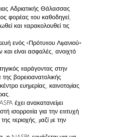
ειας Αδριατικής Θάλασσας
ιος φορέας που καθοδηγεί,
οωθεί και παρακολουθεί τις
κευή ενός «Πρότυπου Λιμανιού»
ν και είναι ασφαλές, ανοιχτό
τηγικός παράγοντας στην
ία της βορειοανατολικής
 κέντρο ευημερίας, καινοτομίας
ρας.
ASPA έχει ανακατανείμει
στή ισορροπία για την επιτυχή
της περιοχής, μαζί με την
α, η NASPA εργάζεται για να