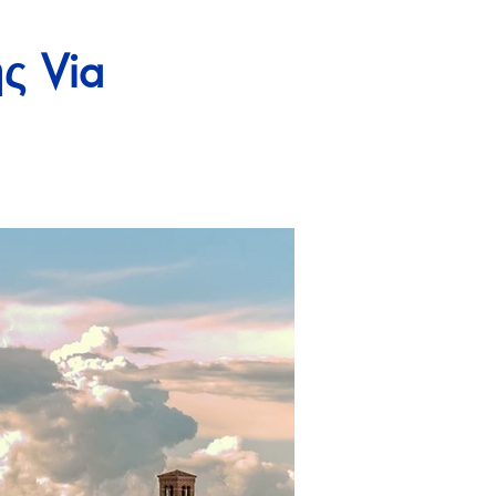
ς Via