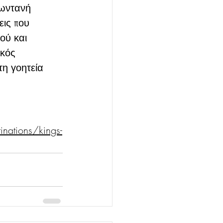
ζωντανή 
εις που 
ού και 
ικός 
τη γοητεία 
inations/kings-