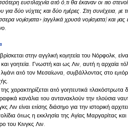
σσότερη ευσπλαχνία από ό,τι θα έκαναν οι πιο στενοί
ου για δύο νύχτες και δύο ημέρες. Στη συνέχεια, με τ
σσερα νομίσματα» (αγγλικά χρυσά νομίσματα) και μας 
νο.
α
 βρίσκεται στην αγγλική κομητεία του Νόρφολκ, είναι
 και γοητεία. Γνωστή και ως Λιν, αυτή η αρχαία πόλ
 λιμάνι από τον Μεσαίωνα, συμβάλλοντας στο εμπόρι
χής.
ο της χαρακτηρίζεται από γοητευτικά πλακόστρωτα δ
 γραφικά κανάλια που αντανακλούν την πλούσια ναυτ
κς Λιν είναι επίσης διάσημο για την ιστορική αρχιτε
τολίδια όπως η εκκλησία της Αγίας Μαργαρίτας και 
ρο του Κινγκς Λιν.