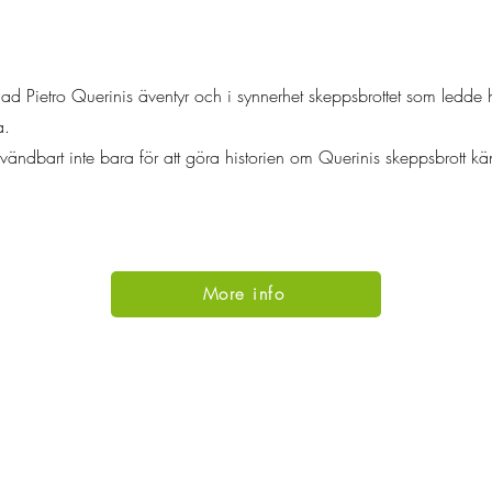
nad Pietro Querinis äventyr och i synnerhet skeppsbrottet som ledde h
a.
nvändbart inte bara för att göra historien om Querinis skeppsbrott kä
More info
Gå upp