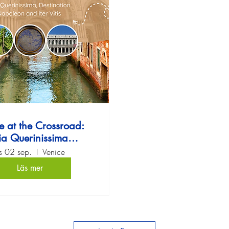
e at the Crossroad:
ia Querinissima
nation Napoleon and
is 02 sep.
Venice
Iter Vitis
Läs mer