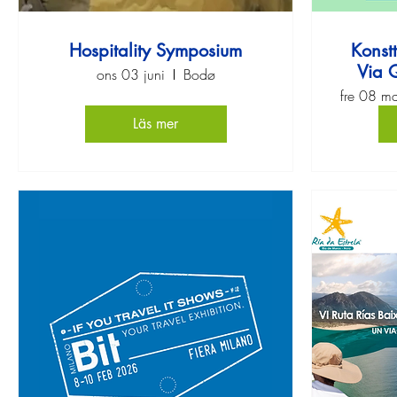
Hospitality Symposium
Konst
Via Q
ons 03 juni
Bodø
Q
fre 08 ma
Läs mer