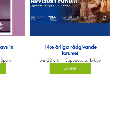
ays in
14:e årliga rådgivande
forumet
 Spain
ons 22 okt.
Cappadocia, Türkiye
Läs mer