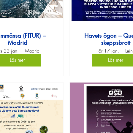
smmässa (FITUR) –
Havets ögon – Que
Madrid
skeppsbrott
rs 22 jan.
Madrid
lör 17 jan.
Lein
Läs mer
Läs mer