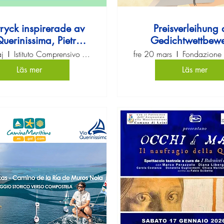
tryck inspirerade av
Preisverleihung 
uerinissima, Pietro
Gedichtwettbew
uerini och torsk
„Never Lose Ho
j
Istituto Comprensivo Vicenza 5
fre 20 mars
Läs mer
Läs mer