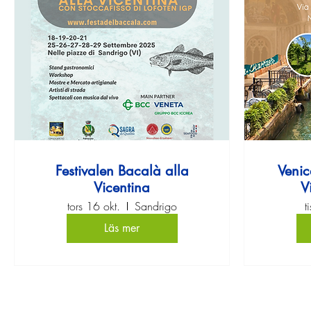
Festivalen Bacalà alla
Venic
Vicentina
V
Desti
tors 16 okt.
Sandrigo
t
Läs mer