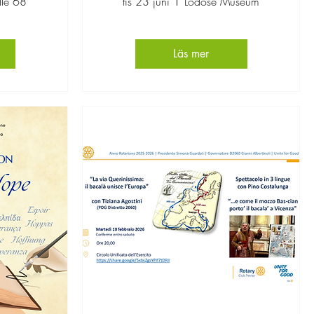
llé 68
tis 23 juni
Lödöse Museum
Läs mer