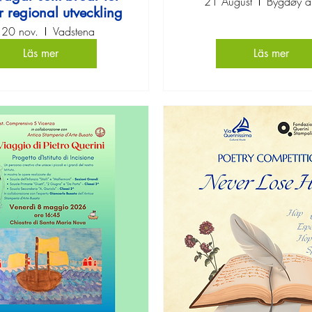
21 August
Bygdøy a
r regional utveckling
e 20 nov.
Vadstena
Läs mer
Läs mer