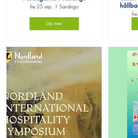
hållba
fre 25 sep.
Sandrigo
fr
Läs mer