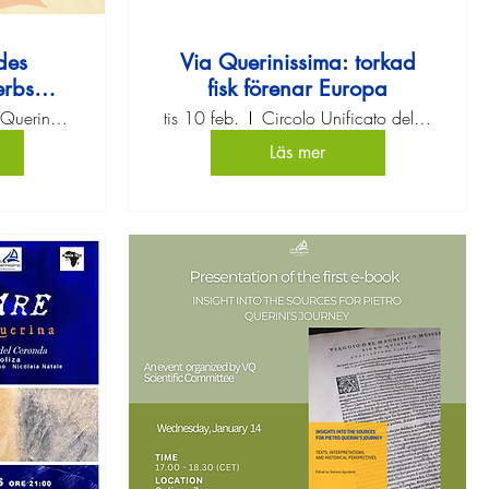
des
Via Querinissima: torkad
erbs
fisk förenar Europa
pe“
Fondazione Querini Stampalia
tis 10 feb.
Circolo Unificato dell'Esercito di Trevi
Läs mer