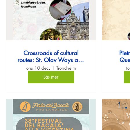
Crossroads of cultural
Piet
routes: St. Olav Ways and
Quer
Via Querinissima
genom 
ons 10 dec.
Trondheim
t
Läs mer