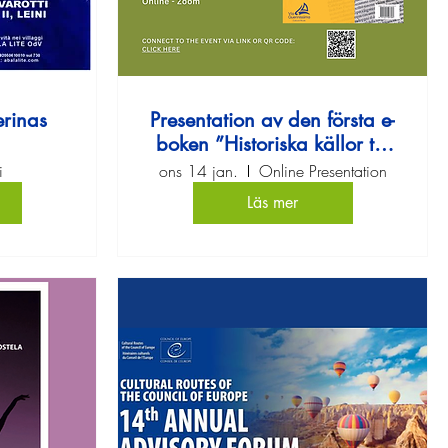
rinas
Presentation av den första e-
boken ”Historiska källor till
Pietro Querinis resa”
i
ons 14 jan.
Online Presentation
Läs mer