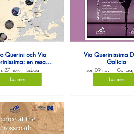
ro Querini och Via
Via Querinissima D
inissima: en resa
Galicia
medeltidens Europa
ors 27 nov.
Lisboa
sön 09 nov.
Galicia,
Läs mer
Läs mer