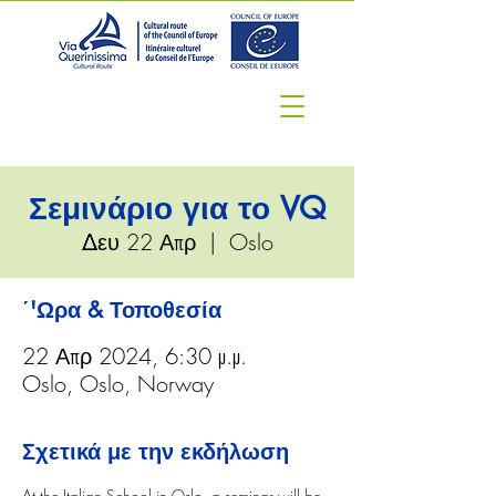
Σεμινάριο για το VQ
Δευ 22 Απρ
  |  
Oslo
΄'Ωρα & Τοποθεσία
22 Απρ 2024, 6:30 μ.μ.
Oslo, Oslo, Norway
Σχετικά με την εκδήλωση
At the Italian School in Oslo, a seminar will be 