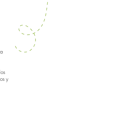
la
dos
os y