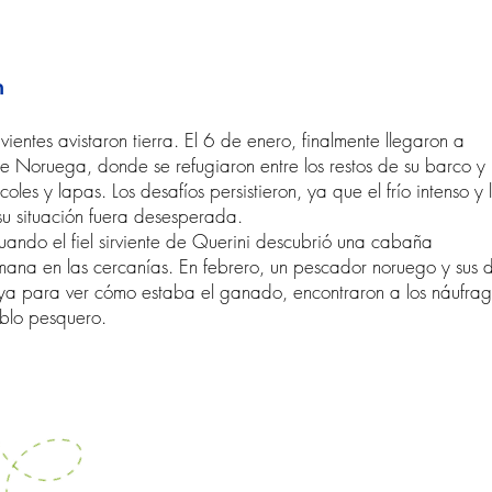
n
ientes avistaron tierra. El 6 de enero, finalmente llegaron a
de Noruega, donde se refugiaron entre los restos de su barco y
les y lapas. Los desafíos persistieron, ya que el frío intenso y 
su situación fuera desesperada.
uando el fiel sirviente de Querini descubrió una cabaña
na en las cercanías. En febrero, un pescador noruego y sus 
ya para ver cómo estaba el ganado, encontraron a los náufrag
eblo pesquero.