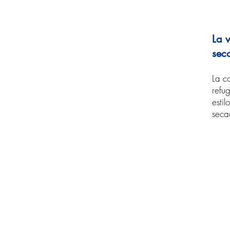
La 
sec
La c
refug
esti
secad