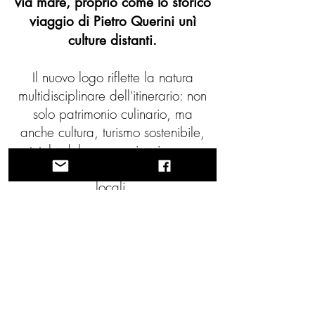
via mare, proprio come lo storico
viaggio di Pietro Querini unì
culture distanti.
Il nuovo logo riflette la natura
multidisciplinare dell'itinerario: non
solo patrimonio culinario, ma
anche cultura, turismo sostenibile,
tutela del paesaggio, ricerca,
azione per il clima e tradizioni
locali.
NB.
Via Querinissima, compreso il
logo e tutti gli elementi della sua
identità visiva, è un marchio
registrato e protetto. Qualsiasi
utilizzo non autorizzato è vietato.