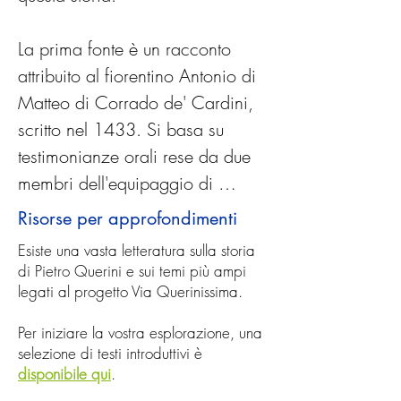
La prima fonte è un racconto 
attribuito al fiorentino Antonio di 
Matteo di Corrado de' Cardini, 
scritto nel 1433. Si basa su 
testimonianze orali rese da due 
membri dell'equipaggio di 
Querini, Cristoforo Fioravante e 
Risorse per approfondimenti
Nicolò de Michiele. Il 
Esiste una vasta letteratura sulla storia
manoscritto originale di Cardini 
di Pietro Querini e sui temi più ampi
non è stato ritrovato, ma una 
legati al progetto Via Querinissima.
copia realizzata da Antonio 
Per iniziare la vostra esplorazione, una
Vitturi nel 1480 è conservata 
selezione di testi introduttivi è
presso la Biblioteca Nazionale 
disponibile qui
.
Marciana di Venezia (ms. It. VII 