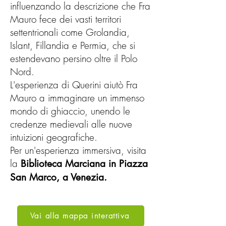
un'edizione tedesca del 1613 di 
influenzando la descrizione che Fra
Hieronymus Megiser, seguita nel 
Mauro fece dei vasti territori
1625 da un riassunto inglese 
settentrionali come Grolandia,
Islant, Fillandia e Permia, che si
(limitato al resoconto di 
estendevano persino oltre il Polo
Fioravante/Michiel) di Samuel 
Nord.
Purchas in Hakluytus Posthumus. 
L'esperienza di Querini aiutò Fra
Nel 1763, Gerhard Schøning ne 
Mauro a immaginare un immenso
produsse una versione 
mondo di ghiaccio, unendo le
norvegese, e nel 1784 Johann 
credenze medievali alle nuove
intuizioni geografiche.
Reinhold Forster pubblicò una 
Per un'esperienza immersiva, visita
nuova traduzione tedesca. Lo 
la
Biblioteca Marciana in Piazza
studioso italiano Carlo Bullo 
San Marco, a Venezia.
pubblicò solo il testo di 
Fioravante/Michiel nel 1881. 
Una traduzione norvegese 
Vai alla mappa interattiva