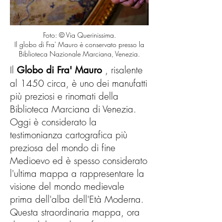
vicina ai resoconti originali 
perduti. Il dibattito storiografico 
rimane aperto.

Foto: © Via Querinissima.
Il globo di Fra' Mauro è conservato presso la
Biblioteca Nazionale Marciana, Venezia.
Nel corso dei secoli, la storia del 
Il
, risalente
Globo di Fra' Mauro
viaggio di Querini è stata 
al 1450 circa, è uno dei manufatti
tradotta e ripubblicata numerose 
più preziosi e rinomati della
volte, attingendo sia ai 
Biblioteca Marciana di Venezia.
manoscritti originali che alla 
Oggi è considerato la
versione di Ramusio. Tra le 
testimonianza cartografica più
preziosa del mondo di fine
traduzioni basate direttamente sui 
Medioevo ed è spesso considerato
manoscritti, troviamo l'edizione 
l'ultima mappa a rappresentare la
francese moderna del 2005 di 
visione del mondo medievale
Claire Judde de Larivière 
prima dell'alba dell'Età Moderna.
(Naufragés, Anacharsis); un 
Questa straordinaria mappa, ora