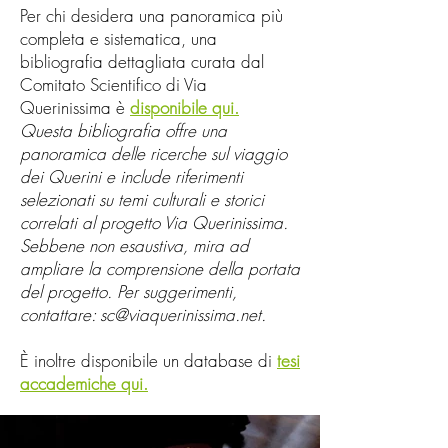
Per chi desidera una panoramica più
368 (7936)).

completa e sistematica, una
bibliografia dettagliata curata dal
La seconda fonte è costituita da 
Comitato Scientifico di Via
Querinissima è
disponibile qui.
due versioni manoscritte attribuite 
Questa bibliografia offre una
direttamente a Pietro Querini 
panoramica delle ricerche sul viaggio
stesso. Non è chiaro se si tratti 
dei Querini e include riferimenti
selezionati su temi culturali e storici
effettivamente dei testi da lui 
correlati al progetto Via Querinissima.
scritti, ma entrambi risalgono a 
Sebbene non esaustiva, mira ad
non più tardi del XVI secolo. Una 
ampliare la comprensione della portata
del progetto. Per suggerimenti,
è conservata presso la Biblioteca 
contattare:
sc@viaquerinissima.net
.
Apostolica Vaticana a Roma (ms. 
Vat. Lat. 5256), mentre l'altra – 
È inoltre disponibile un database di
tesi
accademiche qui.
una versione incompleta – è 
conservata presso la Biblioteca 
Marciana. Nel 1559, entrambi i 