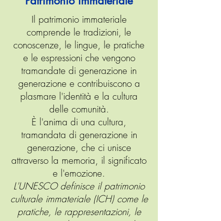
Patrimonio immateriale
trovare una traduzione in inglese 
della versione di Ramusio di 
Il patrimonio immateriale
comprende le tradizioni, le
entrambi i ricordi, preparata dal 
conoscenze, le lingue, le pratiche
dottor Adam Greenwood con 
e le espressioni che vengono
commenti del professor Richard 
tramandate di generazione in
Holt, nell'e-book “Insights into the 
generazione e contribuiscono a
Sources on Pietro Querini's 
plasmare l'identità e la cultura
Journey” pubblicato dalla nostra 
delle comunità.
È l'anima di una cultura,
Associazione e disponibile 
tramandata di generazione in
qui:https://www.viaquerinissima
generazione, che ci unisce
.net/it/ebooks. Il manoscritto 
attraverso la memoria, il significato
vaticano è liberamente 
e l'emozione.
accessibile online al seguente 
L'UNESCO definisce il patrimonio
link: 
culturale immateriale (ICH) come le
https://digi.vatlib.it/view/MSS
pratiche, le rappresentazioni, le