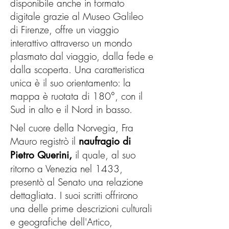
adattamento italiano del 2007 di 
disponibile anche in formato
Paolo Nelli (Il naufragio della 
digitale grazie al Museo Galileo
di Firenze, offre un viaggio
Querina, Nutrimenti Mare); la 
interattivo attraverso un mondo
trascrizione letterale italiana del 
plasmato dal viaggio, dalla fede e
2019 di Angela Pluda (Infelice e 
dalla scoperta. Una caratteristica
sventurata coca Querina, Ed. 
unica è il suo orientamento: la
Viella); e la prima traduzione 
mappa è ruotata di 180°, con il
inglese di entrambe le versioni 
Sud in alto e il Nord in basso.
manoscritte, pubblicata da 
Nel cuore della Norvegia, Fra
Alberto Quartapelle nel 2025 (Il 
Mauro registrò il
naufragio di
naufragio del veneziano Pietro 
il quale, al suo
Pietro Querini,
ritorno a Venezia nel 1433,
Querino alle isole Lofoten, in 
presentò al Senato una relazione
Terrae Incognitae 57:1). Le 
dettagliata. I suoi scritti offrirono
traduzioni basate sulla versione 
una delle prime descrizioni culturali
di Ramusio iniziano con 
e geografiche dell'Artico,