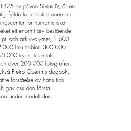
 1475 av påven Sixtus IV, är en
gefyllda kulturinstitutionerna i
ingscenter för humanistiska
oteket ett enormt arv bestående
pt- och arkivvolymer, 1 600
 9 000 inkunabler, 300 000
0 000 tryck, tusentals
och över 200 000 fotografier.
också Pietro Querinis dagbok,
bättre förståelse av hans tids
ch gav oss den första
norr under medeltiden.