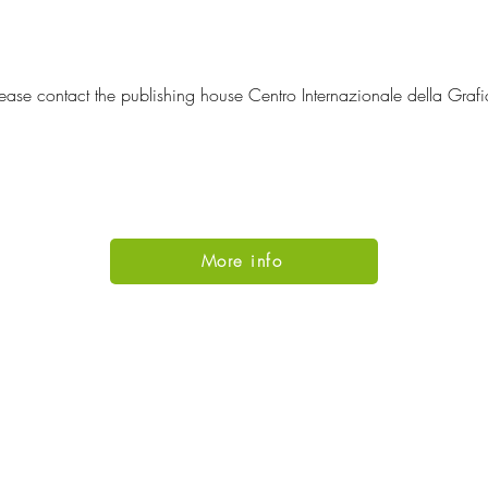
ease contact the publishing house Centro Internazionale della Graf
More info
Subir