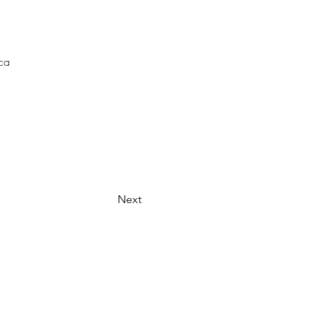
ica
Next