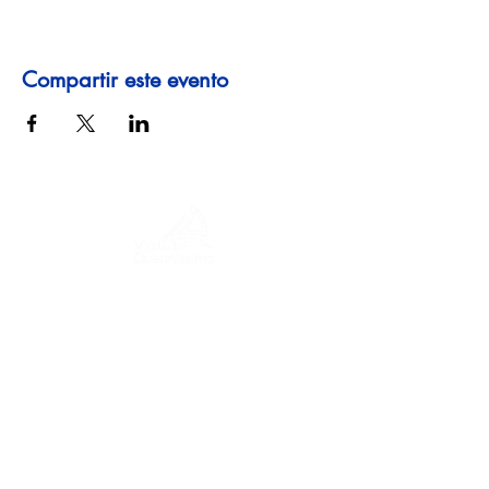
Compartir este evento
Un viaje a través de la historia, culturas y
paisajes impresionantes. Via
Querinissima narra el extraordinario viaje
del siglo XV de Pietro Querini, cruzando
Grecia, España, Portugal, Noruega,
Suecia, Inglaterra, Alemania, Suiza y
Austria.