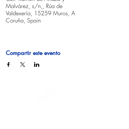
Malvárez, s/n,, Rúa de
Valdexería, 15259 Muros, A
Coruña, Spain
Compartir este evento
Un viaje a través de la historia, culturas y
paisajes impresionantes. Via
Querinissima narra el extraordinario viaje
del siglo XV de Pietro Querini, cruzando