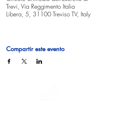
Trevi, Via Reggimento Italia
Libera, 5, 31100 Treviso TV, Italy
Compartir este evento
Un viaje a través de la historia, culturas y
paisajes impresionantes. Via
Querinissima narra el extraordinario viaje
del siglo XV de Pietro Querini, cruzando
Grecia, España, Portugal, Noruega,