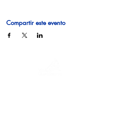
Compartir este evento
Un viaje a través de la historia, culturas y
paisajes impresionantes. Via
Querinissima narra el extraordinario viaje
del siglo XV de Pietro Querini, cruzando
Grecia, España, Portugal, Noruega,
Suecia, Inglaterra, Alemania, Suiza y
Austria.