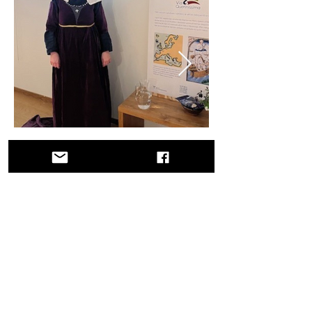
El museo organizó un evento dedicado a
la historia de Querini
Un viaje a través de la historia, culturas y
paisajes impresionantes. Via
Querinissima narra el extraordinario viaje
del siglo XV de Pietro Querini, cruzando