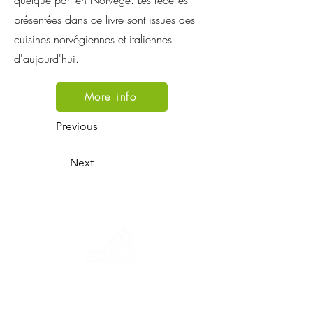
quelque part en Norvège. Les recettes
présentées dans ce livre sont issues des
cuisines norvégiennes et italiennes
d'aujourd'hui.
More info
Previous
Next
Un voyage à travers l'histoire, les cultures
et des paysages à couper le souffle Via
Querinissima retrace l'extraordinaire