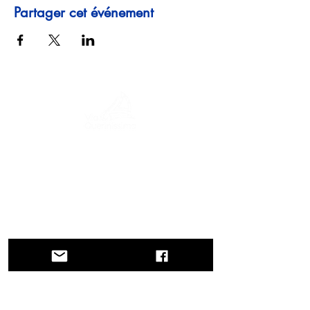
Partager cet événement
Un voyage à travers l'histoire, les cultures
et des paysages à couper le souffle Via
Querinissima retrace l'extraordinaire
voyage de Pietro Querini au XVe siècle,
traversant la Grèce, l'Espagne, le
Portugal, la Norvège, la Suède,
l'Angleterre, l'Allemagne, la Suisse et
l'Autriche.
CONTACTS