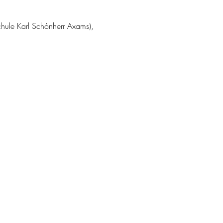
chule Karl Schónherr Axams), 