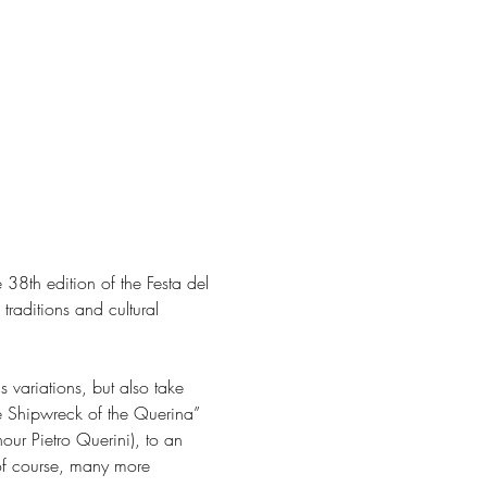
8th edition of the Festa del 
raditions and cultural 
s variations, but also take 
he Shipwreck of the Querina” 
ur Pietro Querini), to an 
 of course, many more 