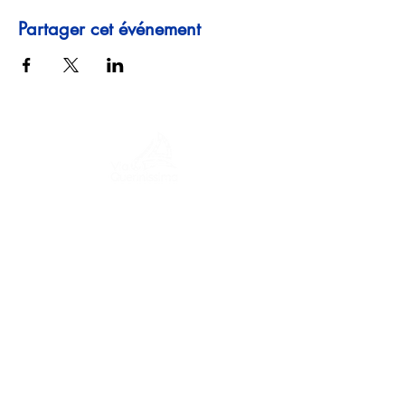
Partager cet événement
Un voyage à travers l'histoire, les cultures
et des paysages à couper le souffle Via
Querinissima retrace l'extraordinaire
voyage de Pietro Querini au XVe siècle,
traversant la Grèce, l'Espagne, le
Portugal, la Norvège, la Suède,
l'Angleterre, l'Allemagne, la Suisse et
l'Autriche.
CONTACTS