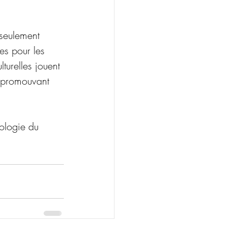
 seulement 
s pour les 
turelles jouent 
n promouvant 
dologie du 