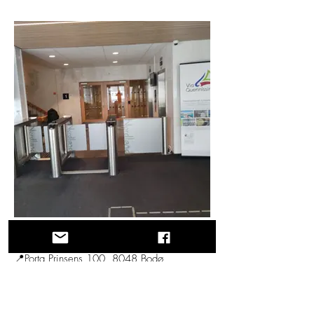
Nordland Region (Norway)
📍Porta Prinsens 100, 8048 Bodø