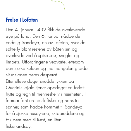
Frelse i Lofoten
Den 4. januar 1432 fikk de overlevende
øye på land. Den 6. januar nådde de
endelig Sandøya, en av Lofoten, hvor de
søkte ly blant restene av båten sin og
overlevde ved å spise snø, snegler og
limpets. Utfordringene vedvarte, ettersom
den sterke kulden og matmangelen gjorde
situasjonen deres desperat.
Etter elleve dager snudde lykken da
Querinis lojale tjener oppdaget en forlatt
hytte og tegn til menneskeliv i nærheten. I
februar fant en norsk fisker og hans to
sønner, som hadde kommet til Sandøya
for å sjekke husdyrene, skipbruddene og
tok dem med til Røst, en liten
fiskerlandsby.