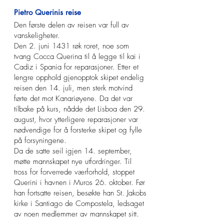
Pietro Querinis reise
Den første delen av reisen var full av
vanskeligheter.
Den 2. juni 1431 røk roret, noe som
tvang Cocca Querina til å legge til kai i
Cadiz i Spania for reparasjoner. Etter et
lengre opphold gjenopptok skipet endelig
reisen den 14. juli, men sterk motvind
førte det mot Kanariøyene. Da det var
tilbake på kurs, nådde det Lisboa den 29.
august, hvor ytterligere reparasjoner var
nødvendige for å forsterke skipet og fylle
på forsyningene.
Da de satte seil igjen 14. september,
møtte mannskapet nye utfordringer. Til
tross for forverrede værforhold, stoppet
Querini i havnen i Muros 26. oktober. Før
han fortsatte reisen, besøkte han St. Jakobs
kirke i Santiago de Compostela, ledsaget
av noen medlemmer av mannskapet sitt.