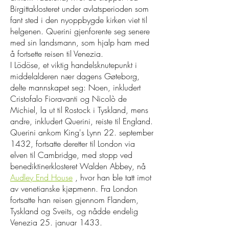
Birgittaklosteret under avlatsperioden som
fant sted i den nyoppbygde kirken viet til
helgenen. Querini gjenforente seg senere
med sin landsmann, som hjalp ham med
å fortsette reisen til Venezia.
I Lödöse, et viktig handelsknutepunkt i
middelalderen nær dagens Gøteborg,
delte mannskapet seg: Noen, inkludert
Cristofalo Fioravanti og Nicolò de
Michiel, la ut til Rostock i Tyskland, mens
andre, inkludert Querini, reiste til England.
Querini ankom King's Lynn 22. september
1432, fortsatte deretter til London via
elven til Cambridge, med stopp ved
benediktinerklosteret Walden Abbey, nå
Audley End House
, hvor han ble tatt imot
av venetianske kjøpmenn. Fra London
fortsatte han reisen gjennom Flandern,
Tyskland og Sveits, og nådde endelig
Venezia 25. januar 1433.