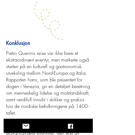
Konklusjon
Pietro Querinis reise var ikke bare et
ekstraordinært eventyr, men markerte også
starten på en kulturell og gastronomisk
utveksling mellom Nord-Europa og Italia.
Rapporten hans, som ble presentert for
dogen i Venezia, gir en detaljert beretning
om menneskelig lidelse og motstandskraft,
samt verdifull innsikt i skikker og praksis
hos de nordiske befolkningene på 1400-
tallet.
om det
Det er to separate rapporter
ekstraordinære eventyret, den ene av