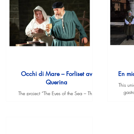
Occhi di Mare – Forliset av
En mi
Querina
This un
gastr
The project “The Eyes of the Sea – The
experien
Shipwrecked of Querina” is an exhibition
Querini a
and theatrical performance by the
e
company ” I Balenieri del Cironda.