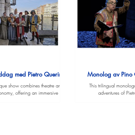
ddag med Pietro Querini
Monolog av Pino 
ique show combines theatre and
This trilingual monolog
onomy, offering an immersive
adventures of Piet
ce centred on the story of Pietro
nd his epic journey, while guests
njoy a dinner of stockfish.