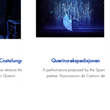
Costalunga
Querina-ekspedisjonen
ue retraces the
A performance proposed by the Spanish
ro Querini
partner ‘Associacion de Camino de
Santiago.