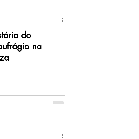
tória do
ufrágio na
za