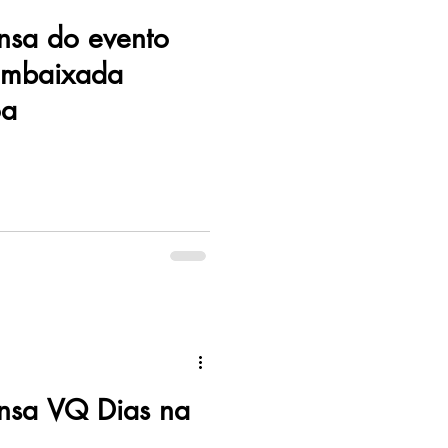
ensa do evento
Embaixada
oa
ensa VQ Dias na