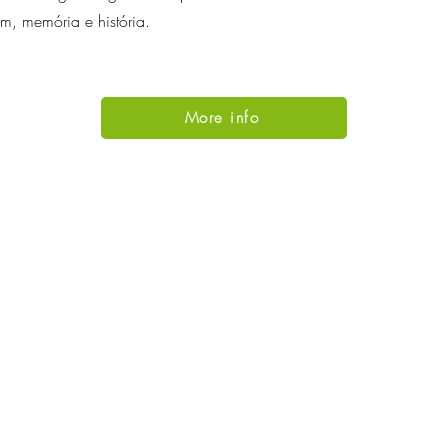
em, memória e história.
More info
Subir
CONTATOS