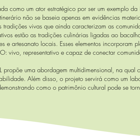
cada como um ator estratégico por ser um exemplo da 
o itinerário não se baseia apenas em evidências materi
 tradições vivas que ainda caracterizam as comunida
ativos estão as tradições culinárias ligadas ao bacal
ões e artesanato locais. Esses elementos incorporam p
O: vivo, representativo e capaz de conectar comunid
ropõe uma abordagem multidimensional, na qual o p
bilidade. Além disso, o projeto servirá como um labor
 demonstrando como o patrimônio cultural pode se tor