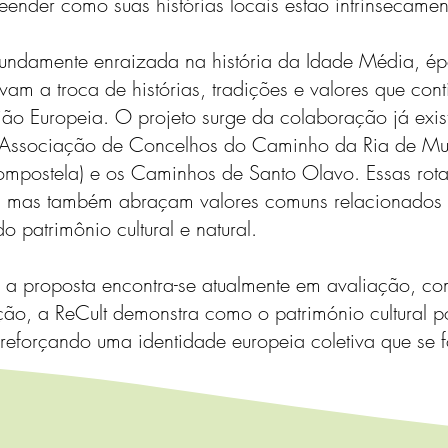
nder como suas histórias locais estão intrinsecament
ofundamente enraizada na história da Idade Média, é
tavam a troca de histórias, tradições e valores que co
o Europeia. O projeto surge da colaboração já existe
 a Associação de Concelhos do Caminho da Ria de Mur
ompostela) e os Caminhos de Santo Olavo. Essas rot
os, mas também abraçam valores comuns relacionados 
 patrimônio cultural e natural.
a proposta encontra-se atualmente em avaliação, com
ão, a ReCult demonstra como o património cultural po
reforçando uma identidade europeia coletiva que se f