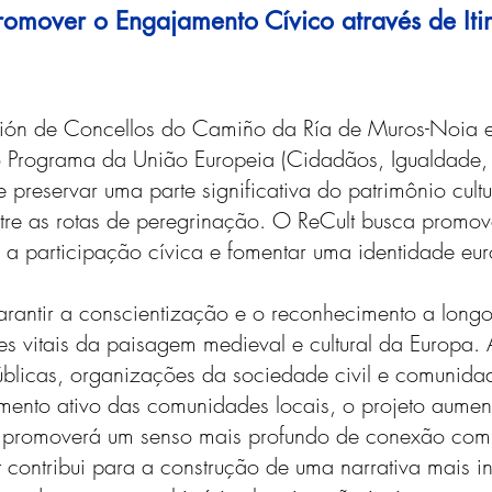
omover o Engajamento Cívico através de Itin
ción de Concellos do Camiño da Ría de Muros-Noia 
Programa da União Europeia (Cidadãos, Igualdade, Di
r e preservar uma parte significativa do patrimônio cu
ntre as rotas de peregrinação. O ReCult busca promov
ar a participação cívica e fomentar uma identidade eur
arantir a conscientização e o reconhecimento a longo
vitais da paisagem medieval e cultural da Europa. A 
úblicas, organizações da sociedade civil e comunidad
mento ativo das comunidades locais, o projeto aumen
l e promoverá um senso mais profundo de conexão com
lt contribui para a construção de uma narrativa mais 