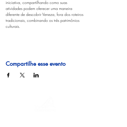
iniciativa, compartilhando como suas 
atividades podem oferecer uma maneira 
diferente de descobrir Veneza, fora dos roteiros 
tradicionais, combinando os três patrimônios 
culturais.
Compartilhe esse evento
Uma jornada pela história, culturas e
paisagens de tirar o fôlego. Via