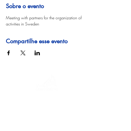
Sobre o evento
Meeting with partners for the organization of 
activities in Sweden
Compartilhe esse evento
Uma jornada pela história, culturas e
paisagens de tirar o fôlego. Via
Querinissima reconstitui a extraordinária
viagem de Pietro Querini no século XV,
atravessando Grécia, Espanha, Portugal,
Noruega, Suécia, Inglaterra, Alemanha,