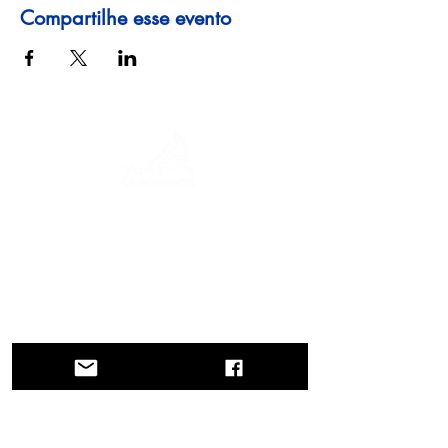
Compartilhe esse evento
Uma jornada pela história, culturas e
paisagens de tirar o fôlego. Via
Querinissima reconstitui a extraordinária
viagem de Pietro Querini no século XV,
atravessando Grécia, Espanha, Portugal,
Noruega, Suécia, Inglaterra, Alemanha,
Suíça e Áustria.
CONTATOS
Sede