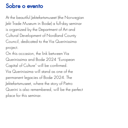
Sobre o evento
At the beautiful Jektefartsmuseet (the Norwegian 
Jekt Trade Museum in Bodø) a full-day seminar 
is organized by the Department of Art and 
Cultural Development of Nordland County 
Council, dedicated to the Via Querinissima 
project.
On this occasion, the link between Via 
Querinissima and Bodø 2024 “European 
Capital of Culture” will be confirmed. 
Via Querinissima will stand as one of the 
permanent legacies of Bodø 2024. The 
Jektefartsmuseet, where the story of Pietro 
Querini is also remembered, will be the perfect 
place for this seminar.