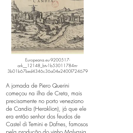
Europeana.eu-9200517-
ark__12148_btv1b53011784m-
3b01b67bed4346c36a04e2400f724679
A jornada de Piero Querini
começou na ilha de Creta, mais
precisamente no porto veneziano
de Candia (Heraklion), já que ele
era então senhor dos feudos de
Castel di Temini e Dafnes, famosos
pela produção do vinho Malvasia