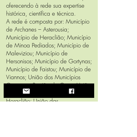
oferecendo à rede sua expertise
histórica, científica e técnica.
A rede é composta por: Município
de Archanes – Asterousia;
Município de Heraclião; Município
de Minoa Pediados; Município de
Maleviziou; Município de
Hersonisos; Município de Gortynas;
Município de Faistou; Município de
Viannos; União dos Municípios
Cretenses; Região de Creta; União
das Cooperativas Agrícolas de
Heraclião; União das
Cooperativas Agrícolas de Peza;
Cooperativa Agrícola de Archanes;
Cooperativa Agrícola de Profitis
Ilias.